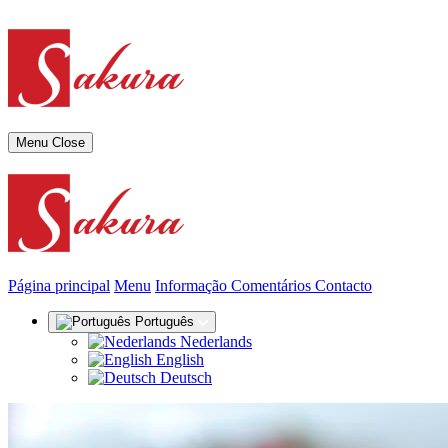
Menu
Close
(actual)
Página principal
Menu
Informação
Comentários
Contacto
Português
Nederlands
English
Deutsch