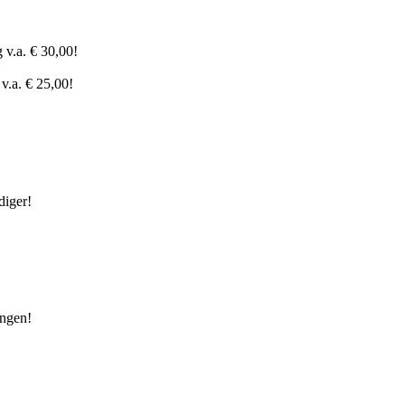
 v.a. € 30,00!
v.a. € 25,00!
diger!
ingen!