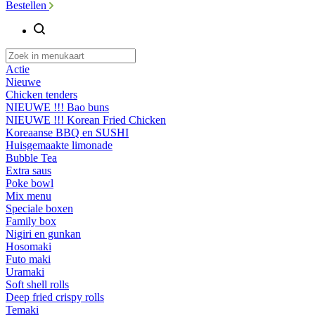
Bestellen
Actie
Nieuwe
Chicken tenders
NIEUWE !!! Bao buns
NIEUWE !!! Korean Fried Chicken
Koreaanse BBQ en SUSHI
Huisgemaakte limonade
Bubble Tea
Extra saus
Poke bowl
Mix menu
Speciale boxen
Family box
Nigiri en gunkan
Hosomaki
Futo maki
Uramaki
Soft shell rolls
Deep fried crispy rolls
Temaki