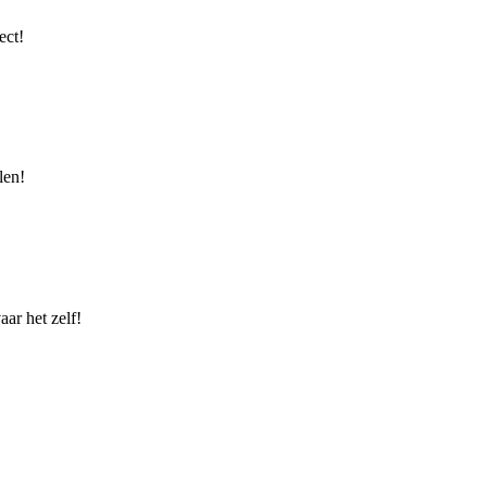
ect!
len!
ar het zelf!